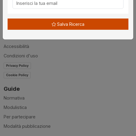
Chi siamo
Disclaimer
Salva Ricerca
News
Contatti
Accessibilità
Condizioni d'uso
Privacy Policy
Cookie Policy
Guide
Normativa
Modulistica
Per partecipare
Modalità pubblicazione