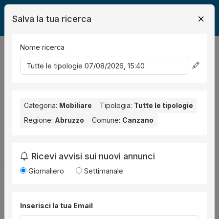
Salva la tua ricerca
Nome ricerca
Legalmente
Mobili
Canzano
0
risultati
Ordina per
Nessun risultato per il Comune selezionato:
Canzano
. Nessun
risultato per la Provincia selezionata:
Categoria:
Mobiliare
Tipologia:
Teramo
Tutte le tipologie
.
Regione:
Abruzzo
Comune:
Canzano
Prova a modificare i parametri di ricerca:
Cambia la ricerca
Ricevi avvisi sui nuovi annunci
Giornaliero
Settimanale
Inserisci la tua Email
Utilità