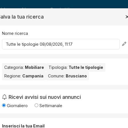
ide
News
Contatti
alva la tua ricerca
Nome ricerca
Salv
Categoria:
Mobiliare
Tipologia:
Tutte le tipologie
Regione:
Campania
Comune:
Brusciano
ciano
. Nessun risultato per la Provincia selezionata:
Napoli
.
Ricevi avvisi sui nuovi annunci
Giornaliero
Settimanale
Inserisci la tua Email