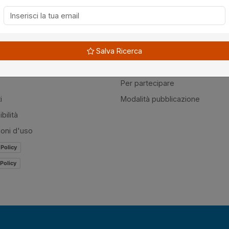
à
Guide
Salva Ricerca
amo
Normativa
mer
Modulistica
Per partecipare
i
Modalità pubblicazione
bilità
ioni d'uso
 Policy
Policy