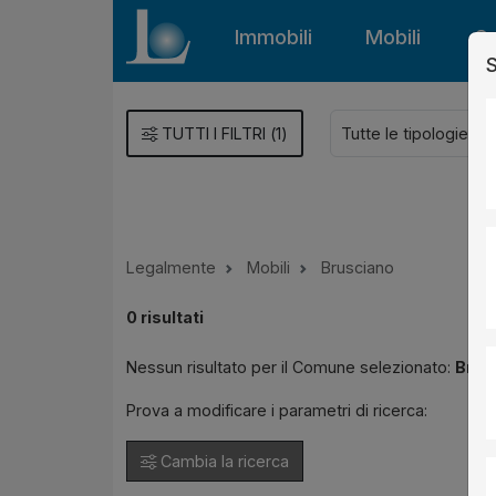
Immobili
Mobili
Gu
S
TUTTI I FILTRI
(
1
)
Legalmente
Mobili
Brusciano
0
risultati
Nessun risultato per il Comune selezionato:
Brus
Prova a modificare i parametri di ricerca:
Cambia la ricerca