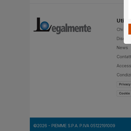
Utilit
Chi si
Disclai
News
Contatt
Accessi
Condiz
Privacy
Cookie 
©2026 - PIEMME S.P.A. P.IVA 05122191009