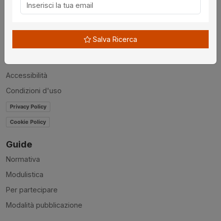
Chi siamo
Disclaimer
Salva Ricerca
News
Contatti
Accessibilità
Condizioni d'uso
Privacy Policy
Cookie Policy
Guide
Normativa
Modulistica
Per partecipare
Modalità pubblicazione