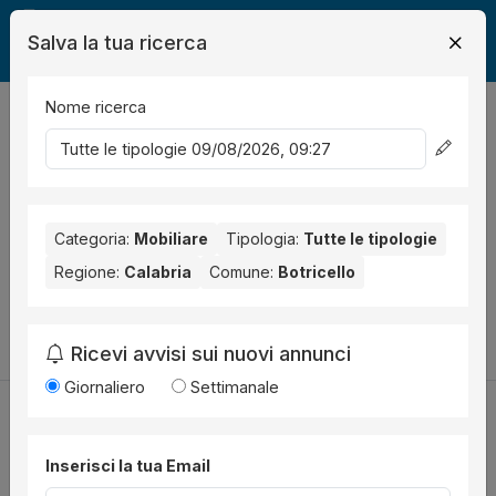
Salva la tua ricerca
Nome ricerca
Legalmente
Mobili
Botricello
0
risultati
Ordina per
Nessun risultato per il Comune selezionato:
Botricello
.
Nessun risultato per la Provincia selezionata:
Categoria:
Mobiliare
Tipologia:
Tutte le tipologie
Catanzaro
.
Regione:
Calabria
Comune:
Botricello
Prova a modificare i parametri di ricerca:
Cambia la ricerca
Ricevi avvisi sui nuovi annunci
Giornaliero
Settimanale
Inserisci la tua Email
Utilità