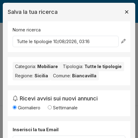
Salva la tua ricerca
Nome ricerca
Legalmente
Mobili
Biancavilla
0
risultati
Ordina per
Nessun risultato per il Comune selezionato:
Biancavilla
.
Nessun risultato per la Provincia selezionata:
Categoria:
Mobiliare
Tipologia:
Tutte le tipologie
Catania
.
Regione:
Sicilia
Comune:
Biancavilla
Prova a modificare i parametri di ricerca:
Cambia la ricerca
Ricevi avvisi sui nuovi annunci
Giornaliero
Settimanale
Inserisci la tua Email
Utilità