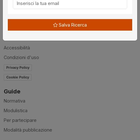
Chi siamo
Disclaimer
Salva Ricerca
News
Contatti
Accessibilità
Condizioni d'uso
Privacy Policy
Cookie Policy
Guide
Normativa
Modulistica
Per partecipare
Modalità pubblicazione