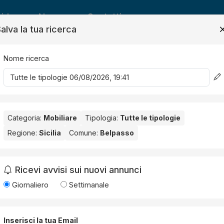
ide
News
Contatti
alva la tua ricerca
Nome ricerca
Salv
Categoria:
Mobiliare
Tipologia:
Tutte le tipologie
Regione:
Sicilia
Comune:
Belpasso
asso
. Nessun risultato per la Provincia selezionata:
Catania
.
Ricevi avvisi sui nuovi annunci
Giornaliero
Settimanale
Inserisci la tua Email