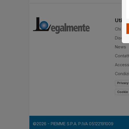
Utilit
Chi si
Disclai
News
Contatt
Accessi
Condiz
Privacy
Cookie 
©2026 - PIEMME S.P.A. P.IVA 05122191009