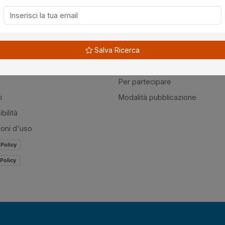
à
Guide
Salva Ricerca
amo
Normativa
mer
Modulistica
Per partecipare
i
Modalità pubblicazione
bilità
ioni d'uso
 Policy
Policy