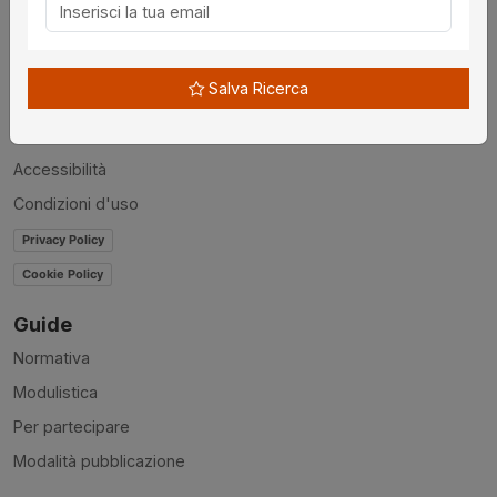
Chi siamo
Disclaimer
Salva Ricerca
News
Contatti
Accessibilità
Condizioni d'uso
Privacy Policy
Cookie Policy
Guide
Normativa
Modulistica
Per partecipare
Modalità pubblicazione