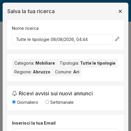
Salva la tua ricerca
Nome ricerca
Legalmente
Mobili
Ari
0
risultati
Ordina per
Nessun risultato per il Comune selezionato:
Ari
. Nessun
risultato per la Provincia selezionata:
Categoria:
Mobiliare
Tipologia:
Chieti
Tutte le tipologie
.
Regione:
Abruzzo
Comune:
Ari
Prova a modificare i parametri di ricerca:
Cambia la ricerca
Ricevi avvisi sui nuovi annunci
Giornaliero
Settimanale
Inserisci la tua Email
Utilità