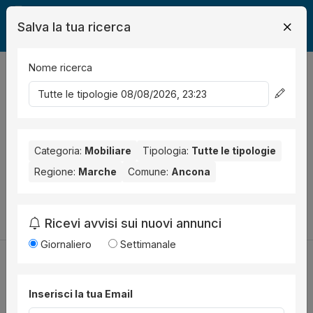
Salva la tua ricerca
Nome ricerca
Legalmente
Mobili
Ancona
0
risultati
Ordina per
Nessun risultato per il Comune selezionato:
Ancona
. Nessun
risultato per la Provincia selezionata:
Categoria:
Mobiliare
Tipologia:
Ancona
Tutte le tipologie
.
Regione:
Marche
Comune:
Ancona
Prova a modificare i parametri di ricerca:
Cambia la ricerca
Ricevi avvisi sui nuovi annunci
Giornaliero
Settimanale
Inserisci la tua Email
Utilità