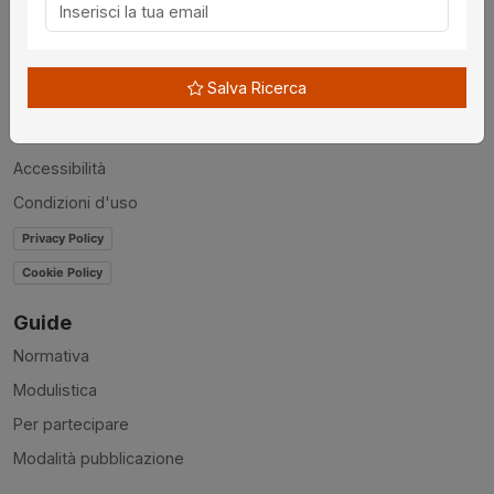
Chi siamo
Disclaimer
Salva Ricerca
News
Contatti
Accessibilità
Condizioni d'uso
Privacy Policy
Cookie Policy
Guide
Normativa
Modulistica
Per partecipare
Modalità pubblicazione