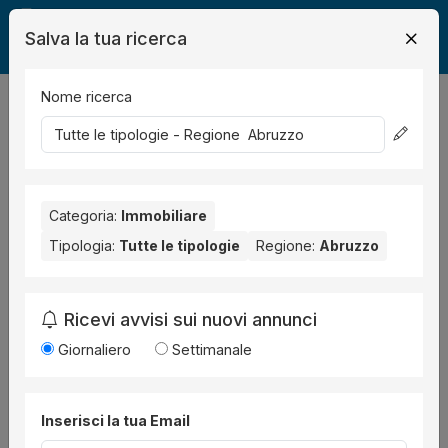
Salva la tua ricerca
Nome ricerca
Legalmente
Immobili
7
risultati
Ordina per
Categoria:
Immobiliare
Tipologia:
Tutte le tipologie
Regione:
Abruzzo
Ricevi avvisi sui nuovi annunci
Giornaliero
Settimanale
Abitazione economica
all'asta a Cerchio Via
Inserisci la tua Email
della Chiesa, 67044 Cerchio AQ, Italia ,