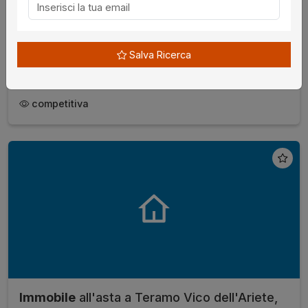
Procedura 683 2016, Lotto Unico
€ 5.625,00
da
Salva Ricerca
07/09/2026
Roma
competitiva
Immobile
all'asta a Teramo Vico dell'Ariete,