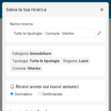
Salva la tua ricerca
Nome ricerca
Legalmente
Immobili
Viterbo
1
risultati
Ordina per
Categoria:
Immobiliare
Tipologia:
Tutte le tipologie
Regione:
Lazio
Comune:
Viterbo
Ricevi avvisi sui nuovi annunci
Giornaliero
Settimanale
Immobile
all'asta a Viterbo Via Madre Teresa
di Calcutta, 12, 01100 Viterbo VT, Italia ,