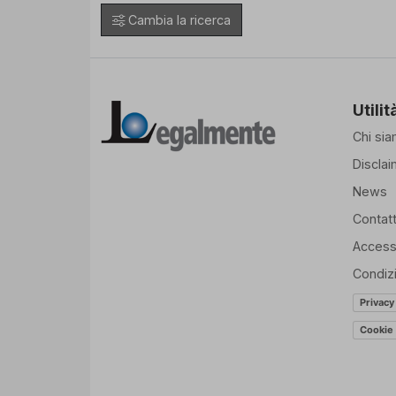
Cambia la ricerca
Utilit
Chi si
Disclai
News
Contatt
Accessi
Condiz
Privacy
Cookie 