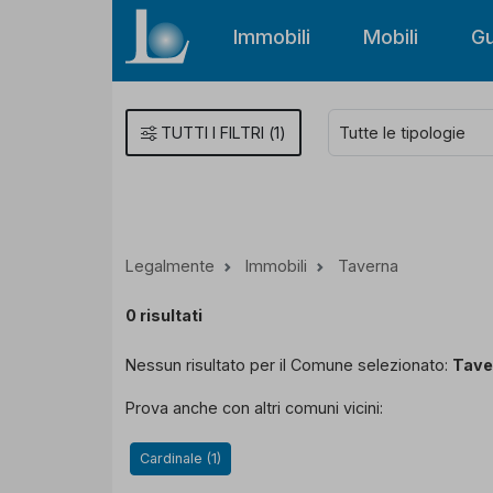
S
Immobili
Mobili
Gu
TUTTI I FILTRI
(
1
)
Legalmente
Immobili
Taverna
0
risultati
Nessun risultato per il Comune selezionato:
Tave
Prova anche con altri comuni vicini:
Cardinale (1)