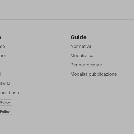
Salva Ricerca
à
Guide
amo
Normativa
mer
Modulistica
Per partecipare
i
Modalità pubblicazione
bilità
ioni d'uso
 Policy
Policy