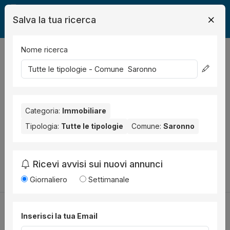
Salva la tua ricerca
Nome ricerca
Legalmente
Immobili
Saronno
0
risultati
Ordina per
Nessun risultato per il Comune selezionato:
Saronno
.
Categoria:
Immobiliare
Prova anche con altri comuni vicini:
Tipologia:
Tutte le tipologie
Comune:
Saronno
Gemonio (1)
Luino (1)
Ricevi avvisi sui nuovi annunci
Cambia la ricerca
Giornaliero
Settimanale
Inserisci la tua Email