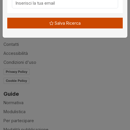
Utilità
Chi siamo
Salva Ricerca
Disclaimer
News
Contatti
Accessibilità
Condizioni d'uso
Privacy Policy
Cookie Policy
Guide
Normativa
Modulistica
Per partecipare
Modalità pubblicazione