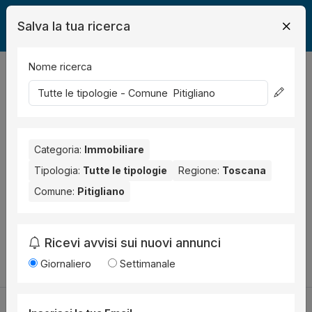
Salva la tua ricerca
Nome ricerca
Legalmente
Immobili
Pitigliano
0
risultati
Ordina per
Nessun risultato per il Comune selezionato:
Pitigliano
.
Categoria:
Immobiliare
Prova anche con altri comuni vicini:
Tipologia:
Tutte le tipologie
Regione:
Toscana
Comune:
Pitigliano
Grosseto (3)
Orbetello (1)
Monterotondo Marittimo (1)
Manciano (1)
Monte Argentario (1)
Arcidosso (1)
Ricevi avvisi sui nuovi annunci
Cambia la ricerca
Giornaliero
Settimanale