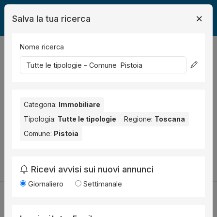
Salva la tua ricerca
Nome ricerca
Legalmente
Immobili
Pistoia
0
risultati
Ordina per
Nessun risultato per il Comune selezionato:
Pistoia
.
Categoria:
Immobiliare
Prova anche con altri comuni vicini:
Tipologia:
Tutte le tipologie
Regione:
Toscana
Comune:
Pistoia
Quarrata (1)
Monsummano Terme (1)
Pescia (1)
Cambia la ricerca
Ricevi avvisi sui nuovi annunci
Giornaliero
Settimanale