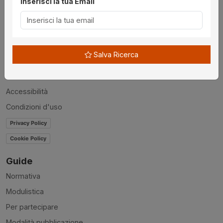
Inserisci la tua Email
Utilità
Chi siamo
Disclaimer
Salva Ricerca
News
Contatti
Accessibilità
Condizioni d'uso
Privacy Policy
Cookie Policy
Guide
Normativa
Modulistica
Per partecipare
Modalità pubblicazione