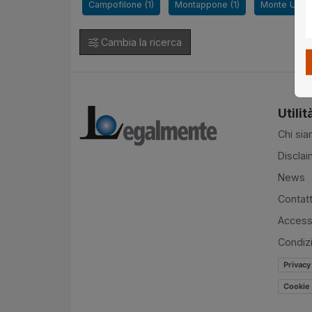
Campofilone (1)
Montappone (1)
Monte Urano
Cambia la ricerca
Utilit
Chi si
Disclai
News
Contatt
Accessi
Condiz
Privacy
Cookie 