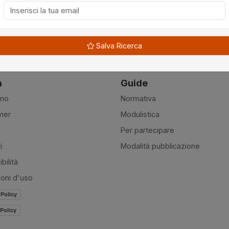
 (1)
Monte Vidon Corrado (1)
Porto San Giorgio (1)
Salva Ricerca
à
Guide
amo
Normativa
mer
Modulistica
Per partecipare
i
Modalità pubblicazione
bilità
ioni d'uso
 Policy
Policy