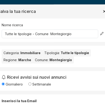
ide
News
Contatti
alva la tua ricerca
Nome ricerca
Salv
Categoria:
Immobiliare
Tipologia:
Tutte le tipologie
Regione:
Marche
Comune:
Montegiorgio
egiorgio
.
Ricevi avvisi sui nuovi annunci
Giornaliero
Settimanale
ro (3)
Porto Sant'Elpidio (2)
Altidona (2)
Pedaso (2)
Mont
Inserisci la tua Email