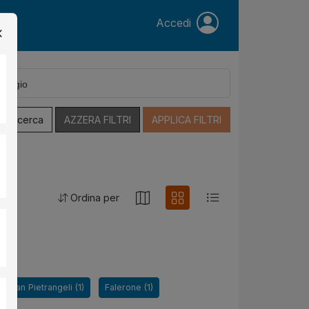
Accedi
a Ricerca
AZZERA FILTRI
APPLICA FILTRI
Ordina per
e San Pietrangeli (1)
Falerone (1)