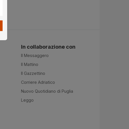
In collaborazione con
Il Messaggero
Il Mattino
Il Gazzettino
Corriere Adriatico
Nuovo Quotidiano di Puglia
Leggo