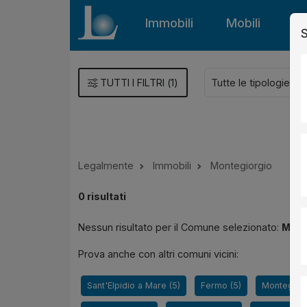
Immobili
Mobili
Gu
S
TUTTI I FILTRI
(
1
)
Legalmente
Immobili
Montegiorgio
0
risultati
Nessun risultato per il Comune selezionato:
Mont
Prova anche con altri comuni vicini:
Sant'Elpidio a Mare (5)
Fermo (5)
Montegrana