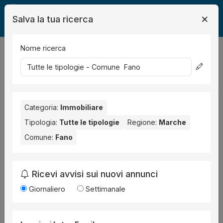
Salva la tua ricerca
Nome ricerca
Legalmente
Immobili
Fano
1
risultati
Ordina per
Categoria:
Immobiliare
Tipologia:
Tutte le tipologie
Regione:
Marche
Comune:
Fano
Ricevi avvisi sui nuovi annunci
Giornaliero
Settimanale
Negozio
all'asta a Fano Via Nolfi, 35, 61032
Fano PU, Italia ,
Procedura 2 2024, Lotto Unico