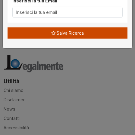
Inserisci la tua Email
€ 372.000,00
da
06/10/2026
Pesaro
Salva Ricerca
senza incanto
Utilità
Chi siamo
Disclaimer
News
Contatti
Accessibilità