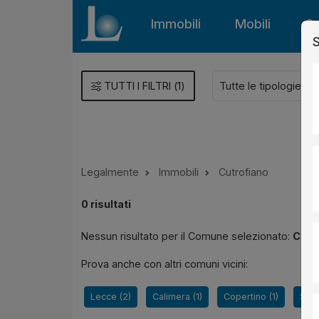
Immobili
Mobili
Gu
S
TUTTI I FILTRI
(
1
)
Legalmente
Immobili
Cutrofiano
0
risultati
Nessun risultato per il Comune selezionato:
Cutr
Prova anche con altri comuni vicini:
Lecce (2)
Calimera (1)
Copertino (1)
San 