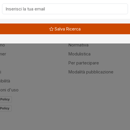
Salva Ricerca
à
Guide
amo
Normativa
mer
Modulistica
Per partecipare
i
Modalità pubblicazione
bilità
ioni d'uso
 Policy
Policy