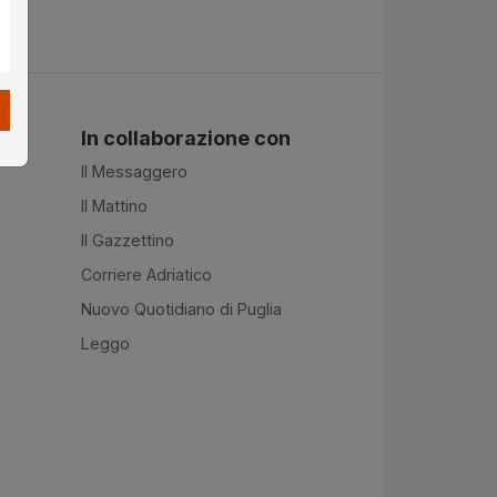
In collaborazione con
Il Messaggero
Il Mattino
Il Gazzettino
Corriere Adriatico
Nuovo Quotidiano di Puglia
Leggo