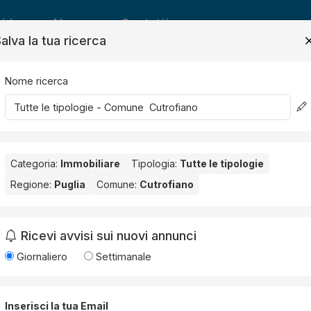
ide
News
Contatti
alva la tua ricerca
Nome ricerca
Salv
Categoria:
Immobiliare
Tipologia:
Tutte le tipologie
Regione:
Puglia
Comune:
Cutrofiano
ofiano
.
Ricevi avvisi sui nuovi annunci
Giornaliero
Settimanale
Pietro in Lama (1)
Porto Cesareo (1)
Squinzano (1)
Ugento (1)
Inserisci la tua Email