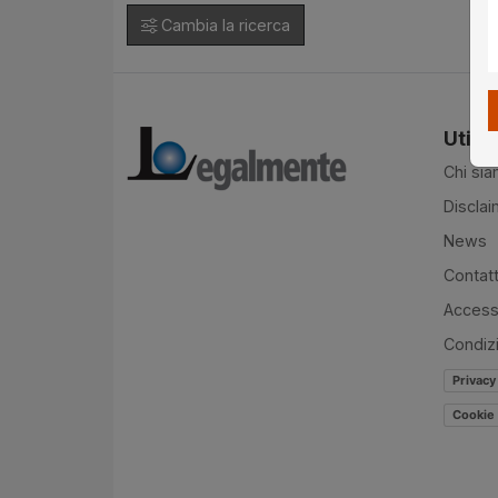
Cambia la ricerca
Utilit
Chi si
Disclai
News
Contatt
Accessi
Condiz
Privacy
Cookie 