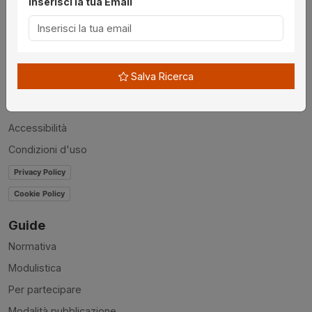
Inserisci la tua Email
Utilità
Chi siamo
Disclaimer
Salva Ricerca
News
Contatti
Accessibilità
Condizioni d'uso
Privacy Policy
Cookie Policy
Guide
Normativa
Modulistica
Per partecipare
Modalità pubblicazione