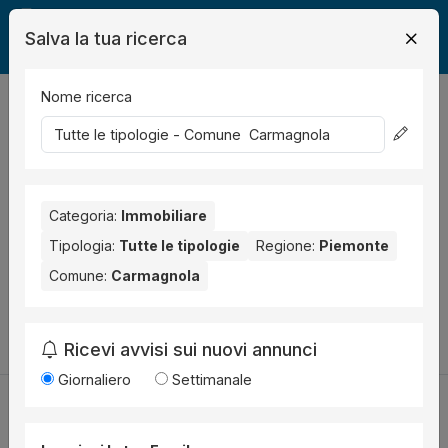
Salva la tua ricerca
Nome ricerca
Legalmente
Immobili
Carmagnola
0
risultati
Ordina per
Nessun risultato per il Comune selezionato:
Carmagnola
.
Categoria:
Immobiliare
Prova anche con altri comuni vicini:
Tipologia:
Tutte le tipologie
Regione:
Piemonte
Comune:
Carmagnola
Torino (7)
Collegno (1)
Cambia la ricerca
Ricevi avvisi sui nuovi annunci
Giornaliero
Settimanale