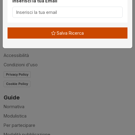
Inserisci la tua Email
Utilità
Chi siamo
Disclaimer
Salva Ricerca
News
Contatti
Accessibilità
Condizioni d'uso
Privacy Policy
Cookie Policy
Guide
Normativa
Modulistica
Per partecipare
Modalità pubblicazione