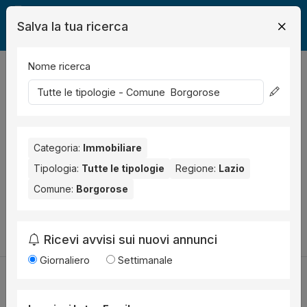
Salva la tua ricerca
Nome ricerca
Legalmente
Immobili
Borgorose
0
risultati
Ordina per
Nessun risultato per il Comune selezionato:
Borgorose
.
Categoria:
Immobiliare
Prova anche con altri comuni vicini:
Tipologia:
Tutte le tipologie
Regione:
Lazio
Comune:
Borgorose
Greccio (1)
Rieti (1)
Cambia la ricerca
Ricevi avvisi sui nuovi annunci
Giornaliero
Settimanale