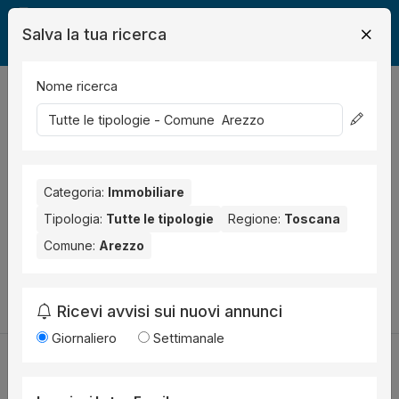
Salva la tua ricerca
Nome ricerca
Legalmente
Immobili
Arezzo
0
risultati
Ordina per
Nessun risultato per il Comune selezionato:
Arezzo
.
Categoria:
Immobiliare
Prova anche con altri comuni vicini:
Tipologia:
Tutte le tipologie
Regione:
Toscana
Comune:
Arezzo
Subbiano (2)
Cortona (1)
Montevarchi (1)
Cambia la ricerca
Ricevi avvisi sui nuovi annunci
Giornaliero
Settimanale