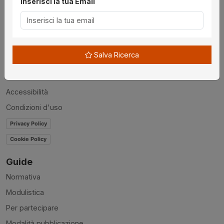
Inserisci la tua Email
Utilità
Chi siamo
Disclaimer
Salva Ricerca
News
Contatti
Accessibilità
Condizioni d'uso
Privacy Policy
Cookie Policy
Guide
Normativa
Modulistica
Per partecipare
Modalità pubblicazione