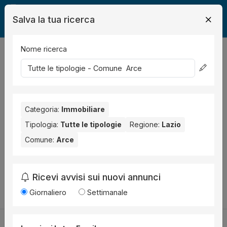
Salva la tua ricerca
Nome ricerca
Legalmente
Immobili
Arce
0
risultati
Ordina per
Nessun risultato per il Comune selezionato:
Arce
.
Categoria:
Immobiliare
Prova anche con altri comuni vicini:
Tipologia:
Tutte le tipologie
Regione:
Lazio
Comune:
Arce
Ceprano (1)
Monte San Giovanni Campano (1)
Torrice (1)
Amaseno (1)
Fiuggi (1)
Ricevi avvisi sui nuovi annunci
Cambia la ricerca
Giornaliero
Settimanale