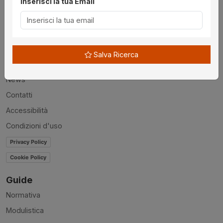
Inserisci la tua Email
Utilità
Chi siamo
Salva Ricerca
Disclaimer
News
Contatti
Accessibilità
Condizioni d'uso
Privacy Policy
Cookie Policy
Guide
Normativa
Modulistica