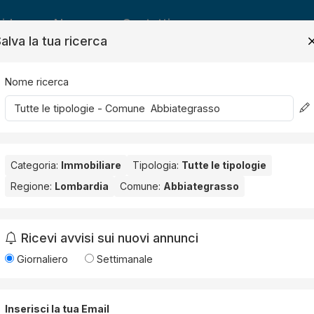
ide
News
Contatti
alva la tua ricerca
Nome ricerca
Salv
Categoria:
Immobiliare
Tipologia:
Tutte le tipologie
Regione:
Lombardia
Comune:
Abbiategrasso
ategrasso
. Nessun risultato per la Provincia selezionata:
Milano
.
Ricevi avvisi sui nuovi annunci
Giornaliero
Settimanale
Inserisci la tua Email