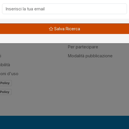
à
Guide
Salva Ricerca
amo
Normativa
mer
Modulistica
Per partecipare
i
Modalità pubblicazione
bilità
ioni d'uso
 Policy
Policy