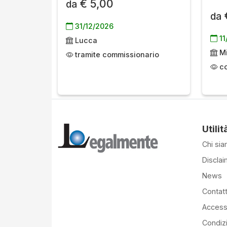
€ 5,00
da
da
31/12/2026
11
Lucca
Mi
tramite commissionario
co
Utilit
Chi si
Disclai
News
Contatt
Accessi
Condiz