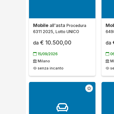
Mobile
all'asta
Mob
Procedura
6311 2025, Lotto UNICO
649
€ 10.500,00
da
da
15/09/2026
06
Milano
Mi
senza incanto
se