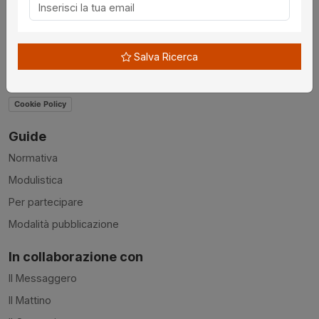
Contatti
Accessibilità
Salva Ricerca
Condizioni d'uso
Privacy Policy
Cookie Policy
Guide
Normativa
Modulistica
Per partecipare
Modalità pubblicazione
In collaborazione con
Il Messaggero
Il Mattino