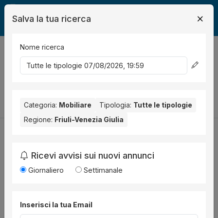
Salva la tua ricerca
Nome ricerca
Legalmente
Mobili
0
risultati
Ordina per
Cambia la ricerca
Categoria:
Mobiliare
Tipologia:
Tutte le tipologie
Regione:
Friuli-Venezia Giulia
Ricevi avvisi sui nuovi annunci
Utilità
Giornaliero
Settimanale
Chi siamo
Disclaimer
Inserisci la tua Email
News