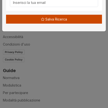
Chi siamo
Disclaimer
Salva Ricerca
News
Contatti
Accessibilità
Condizioni d'uso
Privacy Policy
Cookie Policy
Guide
Normativa
Modulistica
Per partecipare
Modalità pubblicazione