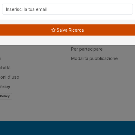
à
Guide
Salva Ricerca
amo
Normativa
mer
Modulistica
Per partecipare
i
Modalità pubblicazione
bilità
ioni d'uso
 Policy
Policy