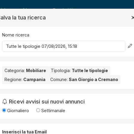
ide
News
Contatti
alva la tua ricerca
Nome ricerca
Salv
Categoria:
Mobiliare
Tipologia:
Tutte le tipologie
Regione:
Campania
Comune:
San Giorgio a Cremano
Giorgio a Cremano
. Nessun risultato per la Provincia selezionata:
Ricevi avvisi sui nuovi annunci
Giornaliero
Settimanale
Inserisci la tua Email