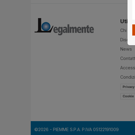
Utilit
Chi si
Disclai
News
Contatt
Accessi
Condiz
Privacy
Cookie 
©2026 - PIEMME S.P.A. P.IVA 05122191009