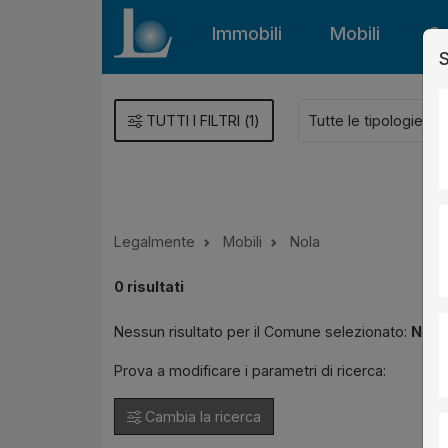
Immobili
Mobili
Gu
S
TUTTI I FILTRI
(
1
)
Legalmente
Mobili
Nola
0
risultati
Nessun risultato per il Comune selezionato:
Nola
Prova a modificare i parametri di ricerca:
Cambia la ricerca