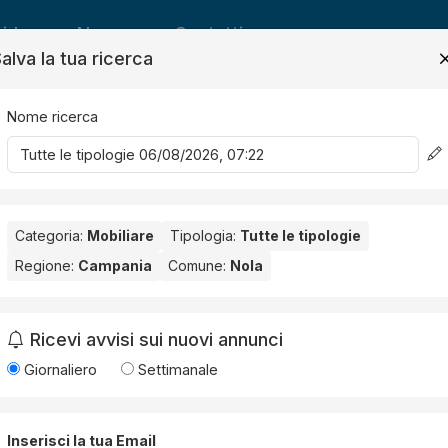
ide
News
Contatti
alva la tua ricerca
Nome ricerca
Salv
Categoria:
Mobiliare
Tipologia:
Tutte le tipologie
Regione:
Campania
Comune:
Nola
. Nessun risultato per la Provincia selezionata:
Napoli
.
Ricevi avvisi sui nuovi annunci
Giornaliero
Settimanale
Inserisci la tua Email