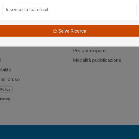
à
Guide
Salva Ricerca
amo
Normativa
mer
Modulistica
Per partecipare
i
Modalità pubblicazione
bilità
ioni d'uso
 Policy
Policy