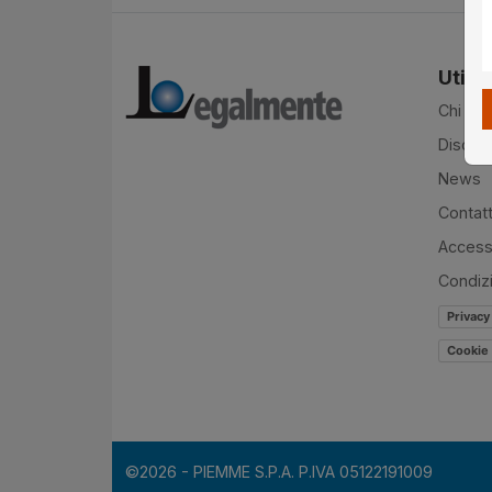
Utilit
Chi si
Disclai
News
Contatt
Accessi
Condiz
Privacy
Cookie 
©2026 - PIEMME S.P.A. P.IVA 05122191009