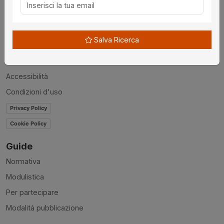
Chi siamo
Disclaimer
Salva Ricerca
News
Contatti
Accessibilità
Condizioni d'uso
Privacy Policy
Cookie Policy
Guide
Normativa
Modulistica
Per partecipare
Modalità pubblicazione