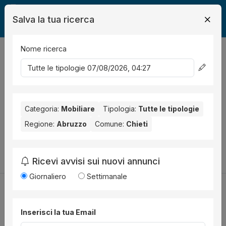
Salva la tua ricerca
Nome ricerca
Legalmente
Mobili
Chieti
0
risultati
Ordina per
Nessun risultato per il Comune selezionato:
Chieti
. Nessun
risultato per la Provincia selezionata:
Categoria:
Mobiliare
Tipologia:
Chieti
Tutte le tipologie
.
Regione:
Abruzzo
Comune:
Chieti
Prova a modificare i parametri di ricerca:
Cambia la ricerca
Ricevi avvisi sui nuovi annunci
Giornaliero
Settimanale
Inserisci la tua Email
Utilità