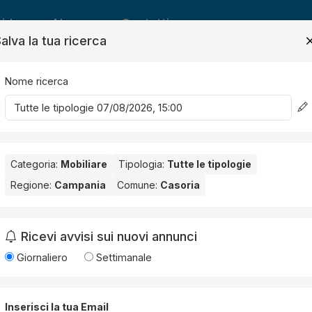
ide
News
Contatti
alva la tua ricerca
Nome ricerca
Salv
Categoria:
Mobiliare
Tipologia:
Tutte le tipologie
Regione:
Campania
Comune:
Casoria
ria
. Nessun risultato per la Provincia selezionata:
Napoli
.
Ricevi avvisi sui nuovi annunci
Giornaliero
Settimanale
Inserisci la tua Email