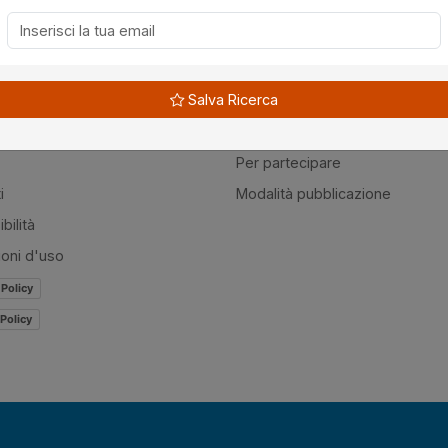
à
Guide
Salva Ricerca
amo
Normativa
mer
Modulistica
Per partecipare
i
Modalità pubblicazione
bilità
ioni d'uso
 Policy
Policy