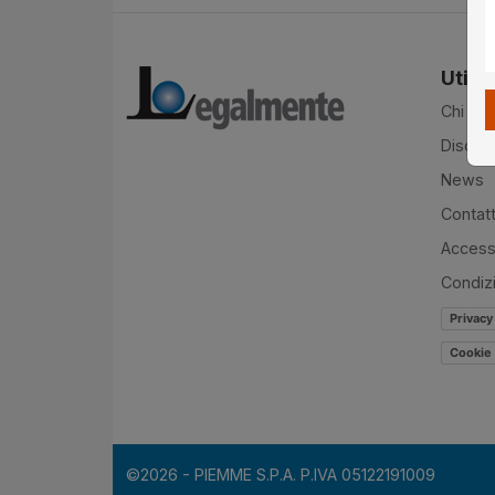
Utilit
Chi si
Disclai
News
Contatt
Accessi
Condiz
Privacy
Cookie 
©2026 - PIEMME S.P.A. P.IVA 05122191009