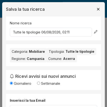
Salva la tua ricerca
Nome ricerca
Legalmente
Mobili
Acerra
0
risultati
Ordina per
Nessun risultato per il Comune selezionato:
Acerra
. Nessun
risultato per la Provincia selezionata:
Categoria:
Mobiliare
Tipologia:
Napoli
Tutte le tipologie
.
Regione:
Campania
Comune:
Acerra
Prova a modificare i parametri di ricerca:
Cambia la ricerca
Ricevi avvisi sui nuovi annunci
Giornaliero
Settimanale
Inserisci la tua Email
Utilità