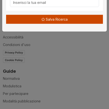
Chi siamo
Disclaimer
Salva Ricerca
News
Contatti
Accessibilità
Condizioni d'uso
Privacy Policy
Cookie Policy
Guide
Normativa
Modulistica
Per partecipare
Modalità pubblicazione