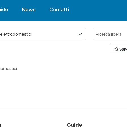
ide
News
Contatti
Salv
domestici
à
Guide