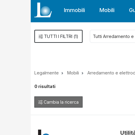
Immobili
Mobili
Gu
TUTTI I FILTRI
(
1
)
Legalmente
Mobili
Arredamento e elettro
0
risultati
Cambia la ricerca
Utilit