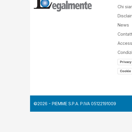
Chi si
Disclai
News
Contatt
Accessi
Condiz
Privacy
Cookie 
©2026 - PIEMME S.P.A. P.IVA 05122191009