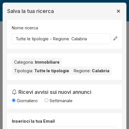
Salva la tua ricerca
Nome ricerca
Legalmente
Immobili
52
risultati
Ordina per
Categoria:
Immobiliare
Tipologia:
Tutte le tipologie
Regione:
Calabria
Ricevi avvisi sui nuovi annunci
Giornaliero
Settimanale
Immobile
all'asta a Mendicino Via San Paolo,
Inserisci la tua Email
snc ,
Procedura 251 2016, Lotto 1