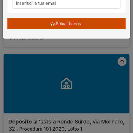
€ 98.717,21
da
02/09/2026
Salva Ricerca
Cosenza
senza incanto
Deposito
all'asta a Rende Surdo, via Molinaro,
32 ,
Procedura 101 2020, Lotto 1