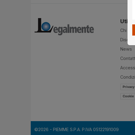
Utilit
Chi si
Disclai
News
Contatt
Accessi
Condiz
Privacy
Cookie 
©2026 - PIEMME S.P.A. P.IVA 05122191009