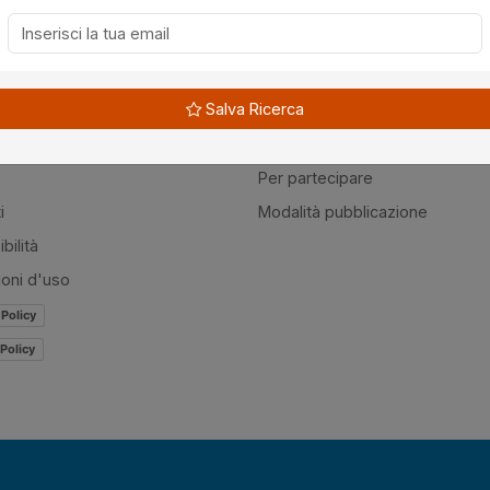
à
Guide
Salva Ricerca
amo
Normativa
mer
Modulistica
Per partecipare
i
Modalità pubblicazione
bilità
ioni d'uso
 Policy
Policy