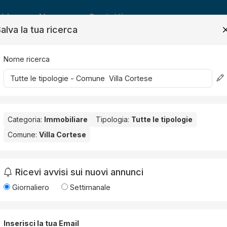
ide
News
Contatti
alva la tua ricerca
Nome ricerca
Salv
Categoria:
Immobiliare
Tipologia:
Tutte le tipologie
Comune:
Villa Cortese
 Cortese
. Nessun risultato per la Provincia selezionata:
Milano
.
Ricevi avvisi sui nuovi annunci
Giornaliero
Settimanale
Inserisci la tua Email