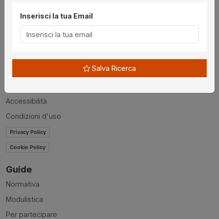
Inserisci la tua Email
Utilità
Chi siamo
Disclaimer
Salva Ricerca
News
Contatti
Accessibilità
Condizioni d'uso
Privacy Policy
Cookie Policy
Guide
Normativa
Modulistica
Per partecipare