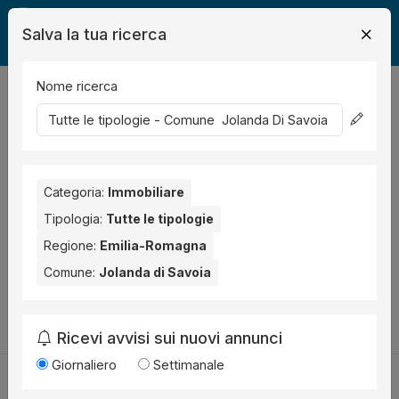
Salva la tua ricerca
Nome ricerca
Legalmente
Immobili
Jolanda di Savoia
0
risultati
Ordina per
Nessun risultato per il Comune selezionato:
Jolanda di
Savoia
Categoria:
.
Immobiliare
Tipologia:
Tutte le tipologie
Prova anche con altri comuni vicini:
Regione:
Emilia-Romagna
Ostellato (1)
Comune:
Jolanda di Savoia
Cambia la ricerca
Ricevi avvisi sui nuovi annunci
Giornaliero
Settimanale