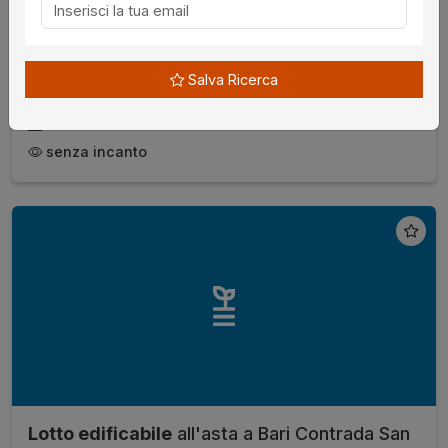
Unico
€ 31.260,00
da
Salva Ricerca
09/09/2026
Macerata
senza incanto
Lotto edificabile
all'asta a Bari Contrada San