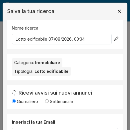
Salva la tua ricerca
Nome ricerca
Legalmente
Immobili
lotto edificabile
2
risultati
Ordina per
Categoria:
Immobiliare
Tipologia:
Lotto edificabile
Ricevi avvisi sui nuovi annunci
Giornaliero
Settimanale
Lotto edificabile
all'asta a Montelupone C,DA
Inserisci la tua Email
SAN FIRMANO SNC ,
Procedura 61 2012, Lotto