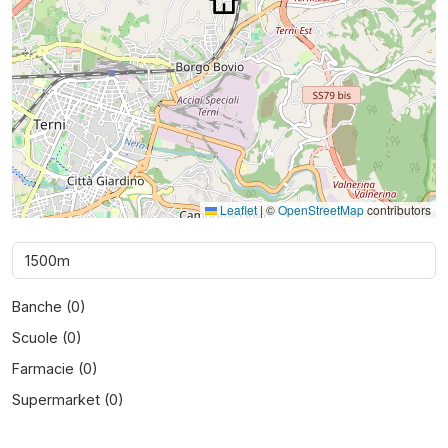
Leaflet
|
©
OpenStreetMap
contributors
Banche (
0
)
Scuole (
0
)
Farmacie (
0
)
Supermarket (
0
)