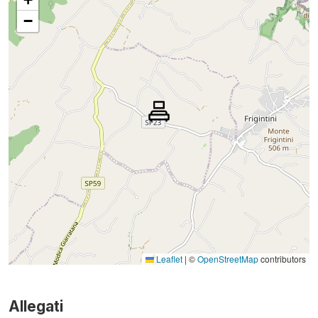
−
Leaflet
|
©
OpenStreetMap
contributors
Allegati