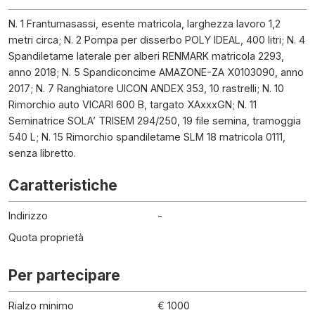
N. 1 Frantumasassi, esente matricola, larghezza lavoro 1,2
metri circa; N. 2 Pompa per disserbo POLY IDEAL, 400 litri; N. 4
Spandiletame laterale per alberi RENMARK matricola 2293,
anno 2018; N. 5 Spandiconcime AMAZONE-ZA X0103090, anno
2017; N. 7 Ranghiatore UICON ANDEX 353, 10 rastrelli; N. 10
Rimorchio auto VICARI 600 B, targato XAxxxGN; N. 11
Seminatrice SOLA’ TRISEM 294/250, 19 file semina, tramoggia
540 L; N. 15 Rimorchio spandiletame SLM 18 matricola 0111,
senza libretto.
Caratteristiche
Indirizzo
-
Quota proprietà
Per partecipare
Rialzo minimo
€ 1000