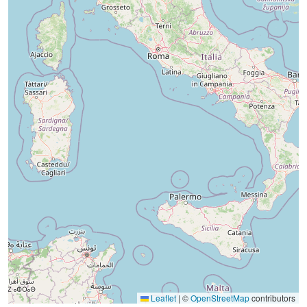
Leaflet
|
©
OpenStreetMap
contributors