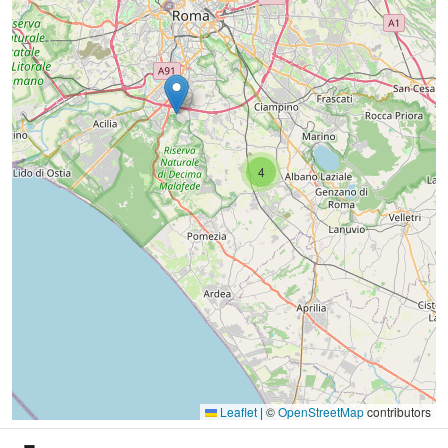
4
Leaflet
|
©
OpenStreetMap
contributors