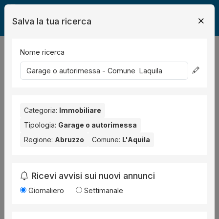
Salva la tua ricerca
Legalmente
Immobili
L'Aquila
garage
Nome ricerca
0
risultati
+
−
Categoria:
Immobiliare
Tipologia:
Garage o autorimessa
Regione:
Abruzzo
Comune:
L'Aquila
Ricevi avvisi sui nuovi annunci
Giornaliero
Settimanale