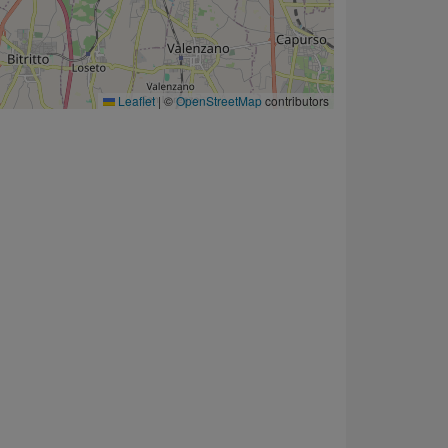
Leaflet
|
©
OpenStreetMap
contributors