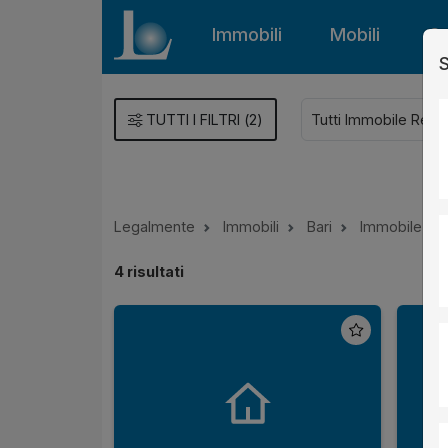
Immobili
Mobili
Gu
S
TUTTI I FILTRI
(
2
)
Legalmente
Immobili
Bari
Immobile Res
4
risultati