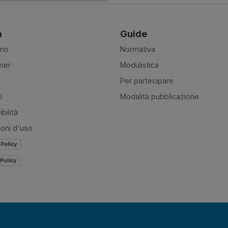
à
Guide
amo
Normativa
mer
Modulistica
Per partecipare
i
Modalità pubblicazione
bilità
ioni d'uso
 Policy
Policy