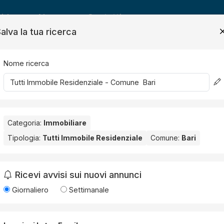
ide
News
Contatti
alva la tua ricerca
Nome ricerca
Salv
idenziale
Categoria:
Immobiliare
Tipologia:
Tutti Immobile Residenziale
Comune:
Bari
+
Ricevi avvisi sui nuovi annunci
−
Giornaliero
Settimanale