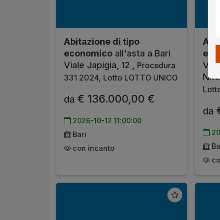
Abitazione di tipo
Abit
economico
all'asta a Bari
eco
Viale Japigia, 12 ,
Via
Procedura
Nitt
331 2024, Lotto LOTTO UNICO
Lot
€ 136.000,00 €
da
€
da
2026-10-12 11:00:00
20
Bari
Ba
con incanto
co