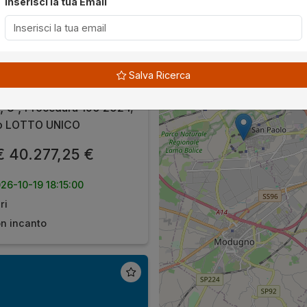
Inserisci la tua Email
azione di tipo
nomico
all'asta a Bari
Salva Ricerca
 Monsignor Francesco
i, 5 ,
Procedura 190 2024,
to LOTTO UNICO
 40.277,25 €
26-10-19 18:15:00
ri
n incanto