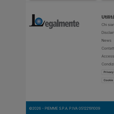
Utilit
Chi si
Disclai
News
Contatt
Accessi
Condiz
Privacy
Cookie 
©2026 - PIEMME S.P.A. P.IVA 05122191009