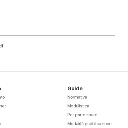
df
à
Guide
amo
Normativa
mer
Modulistica
Per partecipare
i
Modalità pubblicazione