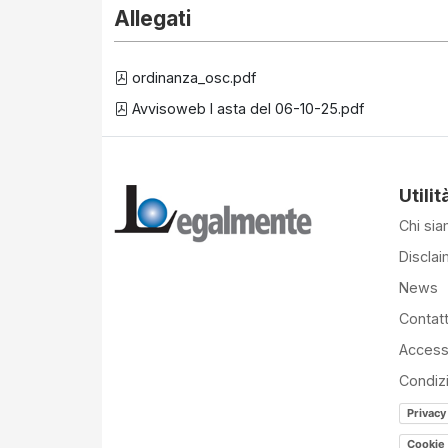
Allegati
ordinanza_osc.pdf
Avvisoweb I asta del 06-10-25.pdf
Utilit
Chi si
Disclai
News
Contatt
Accessi
Condiz
Privacy
Cookie 