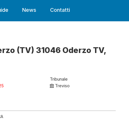
ide
News
Contatti
derzo (TV) 31046 Oderzo TV,
Tribunale
25
Treviso
CA