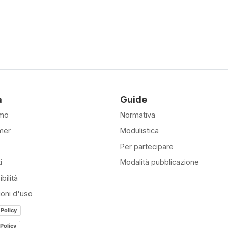
à
Guide
amo
Normativa
mer
Modulistica
Per partecipare
i
Modalità pubblicazione
bilità
ioni d'uso
 Policy
Policy