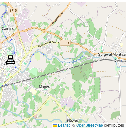
Leaflet
|
©
OpenStreetMap
contributors