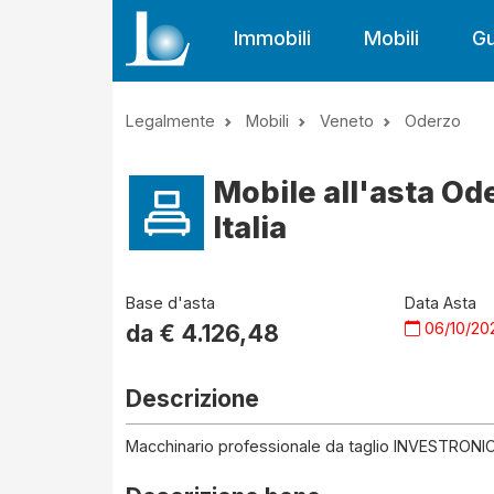
Immobili
Mobili
Gu
Legalmente
Mobili
Veneto
Oderzo
Mobile all'asta O
Italia
Base d'asta
Data Asta
06/10/20
da €
4.126,48
Descrizione
Macchinario professionale da taglio INVESTRONI