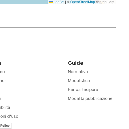
Leaflet
|
©
OpenStreetMap
contributors
à
Guide
amo
Normativa
mer
Modulistica
Per partecipare
i
Modalità pubblicazione
bilità
ioni d'uso
 Policy