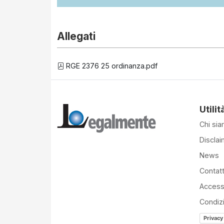
Allegati
RGE 2376 25 ordinanza.pdf
Utilit
Chi si
Disclai
News
Contatt
Accessi
Condiz
Privacy