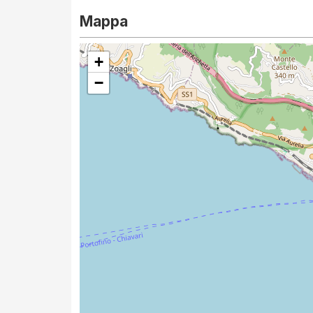
Mappa
+
−