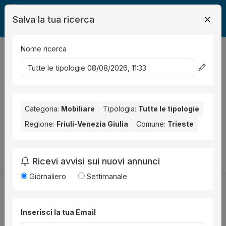
Salva la tua ricerca
Nome ricerca
Legalmente
Mobili
Trieste
0
risultati
Ordina per
Nessun risultato per il Comune selezionato:
Trieste
. Nessun
risultato per la Provincia selezionata:
Categoria:
Mobiliare
Tipologia:
Trieste
Tutte le tipologie
.
Regione:
Friuli-Venezia Giulia
Comune:
Trieste
Prova a modificare i parametri di ricerca:
Cambia la ricerca
Ricevi avvisi sui nuovi annunci
Giornaliero
Settimanale
Inserisci la tua Email
Utilità