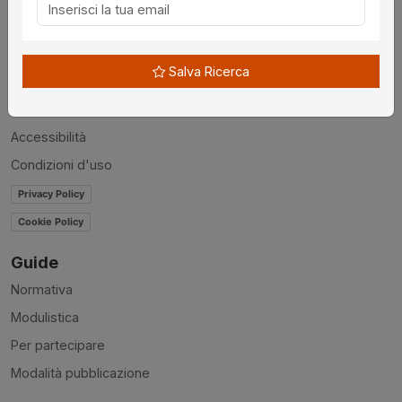
Chi siamo
Disclaimer
Salva Ricerca
News
Contatti
Accessibilità
Condizioni d'uso
Privacy Policy
Cookie Policy
Guide
Normativa
Modulistica
Per partecipare
Modalità pubblicazione