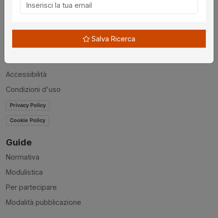
Chi siamo
Disclaimer
Salva Ricerca
News
Contatti
Accessibilità
Condizioni d'uso
Privacy Policy
Cookie Policy
Guide
Normativa
Modulistica
Per partecipare
Modalità pubblicazione