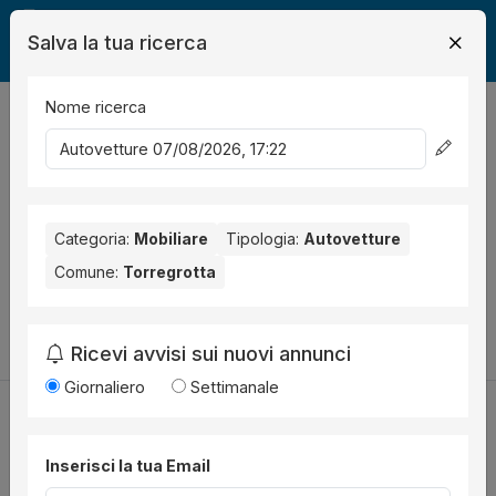
Salva la tua ricerca
Nome ricerca
Legalmente
Mobili
Torregrotta
Auto
0
risultati
Ordina per
Nessun risultato per il Comune selezionato:
Torregrotta
.
Nessun risultato per la Provincia selezionata:
Categoria:
Mobiliare
Tipologia:
Autovetture
Messina
.
Comune:
Torregrotta
Prova a modificare i parametri di ricerca:
Cambia la ricerca
Ricevi avvisi sui nuovi annunci
Giornaliero
Settimanale
Inserisci la tua Email
Utilità