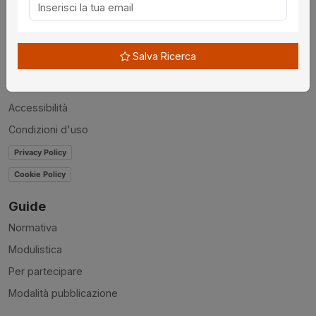
Chi siamo
Disclaimer
Salva Ricerca
News
Contatti
Accessibilità
Condizioni d'uso
Privacy Policy
Cookie Policy
Guide
Normativa
Modulistica
Per partecipare
Modalità pubblicazione