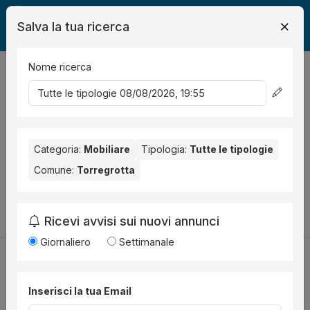
Salva la tua ricerca
Nome ricerca
Legalmente
Mobili
Torregrotta
0
risultati
Ordina per
Nessun risultato per il Comune selezionato:
Torregrotta
.
Nessun risultato per la Provincia selezionata:
Categoria:
Mobiliare
Tipologia:
Tutte le tipologie
Messina
.
Comune:
Torregrotta
Prova a modificare i parametri di ricerca:
Cambia la ricerca
Ricevi avvisi sui nuovi annunci
Giornaliero
Settimanale
Inserisci la tua Email
Utilità