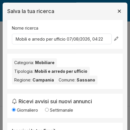
Salva la tua ricerca
Nome ricerca
Legalmente
Mobili
Sassano
Mobili e arredo per ufficio
0
risultati
Ordina per
Nessun risultato per il Comune selezionato:
Categoria:
Mobiliare
Sassano
. Nessun
risultato per la Provincia selezionata:
Salerno
.
Tipologia:
Mobili e arredo per ufficio
Regione:
Campania
Comune:
Sassano
Prova a modificare i parametri di ricerca:
Cambia la ricerca
Ricevi avvisi sui nuovi annunci
Giornaliero
Settimanale