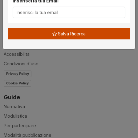
Inserisci la tua Email
Utilità
Chi siamo
Disclaimer
Salva Ricerca
News
Contatti
Accessibilità
Condizioni d'uso
Privacy Policy
Cookie Policy
Guide
Normativa
Modulistica
Per partecipare
Modalità pubblicazione