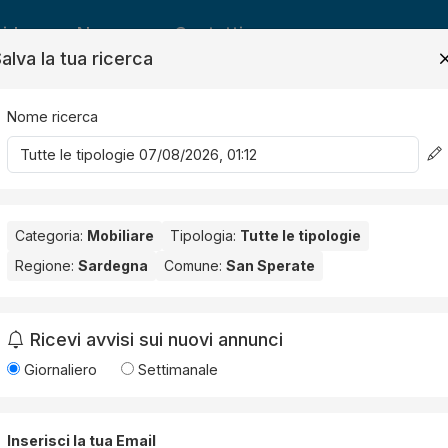
ide
News
Contatti
alva la tua ricerca
Nome ricerca
Salv
Categoria:
Mobiliare
Tipologia:
Tutte le tipologie
Regione:
Sardegna
Comune:
San Sperate
Sperate
. Nessun risultato per la Provincia selezionata:
Sud Sarde
Ricevi avvisi sui nuovi annunci
Giornaliero
Settimanale
Inserisci la tua Email