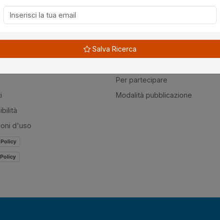
à
Guide
Salva Ricerca
amo
Normativa
mer
Modulistica
Per partecipare
i
Modalità pubblicazione
bilità
ioni d'uso
 Policy
Policy