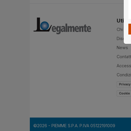
Utilit
Chi si
Disclai
News
Contatt
Accessi
Condiz
Privacy
Cookie 
©2026 - PIEMME S.P.A. P.IVA 05122191009