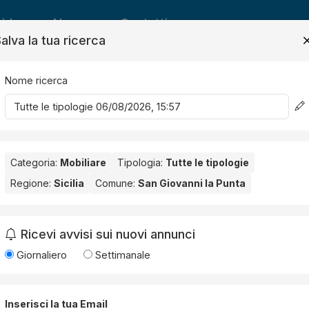
ide
News
Contatti
alva la tua ricerca
Nome ricerca
Salv
Categoria:
Mobiliare
Tipologia:
Tutte le tipologie
Regione:
Sicilia
Comune:
San Giovanni la Punta
Giovanni la Punta
. Nessun risultato per la Provincia selezionata:
C
Ricevi avvisi sui nuovi annunci
Giornaliero
Settimanale
Inserisci la tua Email