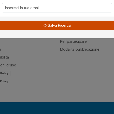
à
Guide
Salva Ricerca
amo
Normativa
mer
Modulistica
Per partecipare
i
Modalità pubblicazione
bilità
ioni d'uso
 Policy
Policy