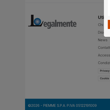
Utilit
Chi si
Disclai
News
Contatt
Accessi
Condiz
Privacy
Cookie 
©2026 - PIEMME S.P.A. P.IVA 05122191009