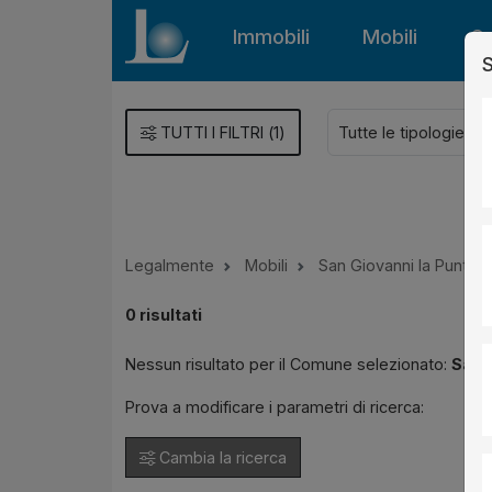
Immobili
Mobili
Gu
S
TUTTI I FILTRI
(
1
)
Legalmente
Mobili
San Giovanni la Punta
0
risultati
Nessun risultato per il Comune selezionato:
San 
Prova a modificare i parametri di ricerca:
Cambia la ricerca