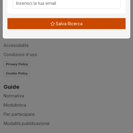
Chi siamo
Disclaimer
Salva Ricerca
News
Contatti
Accessibilità
Condizioni d'uso
Privacy Policy
Cookie Policy
Guide
Normativa
Modulistica
Per partecipare
Modalità pubblicazione