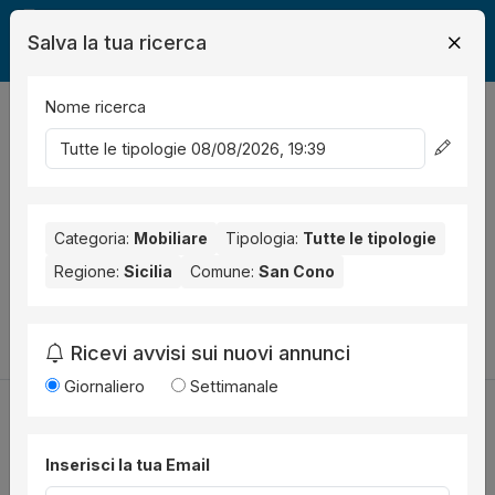
Salva la tua ricerca
Nome ricerca
Legalmente
Mobili
San Cono
0
risultati
Ordina per
Nessun risultato per il Comune selezionato:
San Cono
.
Nessun risultato per la Provincia selezionata:
Categoria:
Mobiliare
Tipologia:
Tutte le tipologie
Catania
.
Regione:
Sicilia
Comune:
San Cono
Prova a modificare i parametri di ricerca:
Cambia la ricerca
Ricevi avvisi sui nuovi annunci
Giornaliero
Settimanale
Inserisci la tua Email
Utilità